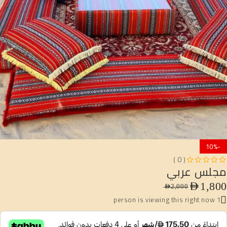
-10%
( 0 )
مجلس عربي
من 5
تم التقييم
AED
1,800
AED
2,000
1 person is viewing this right now