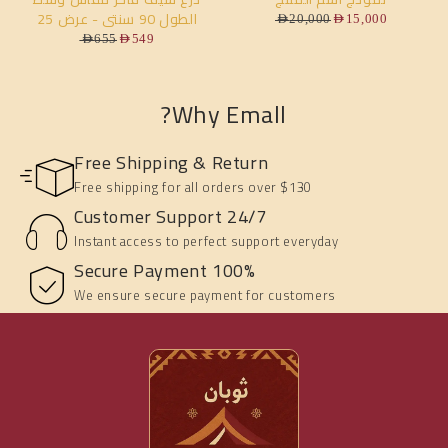
الطول 90 سنتي - عرض 25
AED
20,000
AED
15,000
سنتي - ارتفاع 50 سنتي
AED
655
AED
549
Why Emall?
Free Shipping & Return
Free shipping for all orders over $130
Customer Support 24/7
Instant access to perfect support everyday
100% Secure Payment
We ensure secure payment for customers