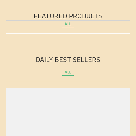
New Season Sale
FEATURED PRODUCTS
Sale 50% Off
ALL
SHOP NOW
DAILY BEST SELLERS
ALL