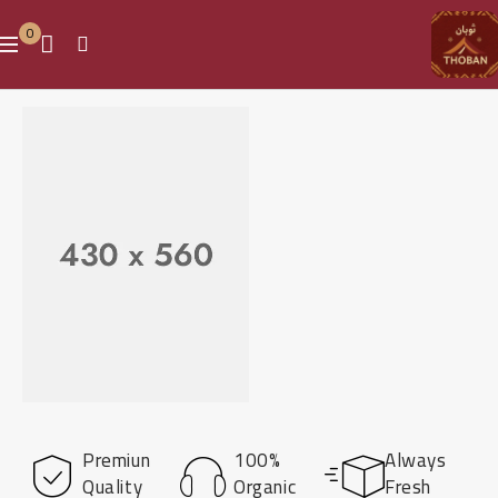
0
FROM $199.99
Premiun
100%
Always
The Best
Quality
Organic
Fresh