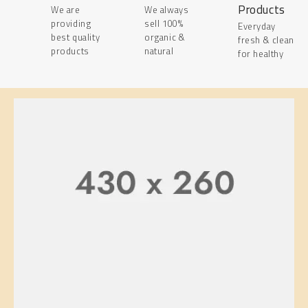
Products
Organic
We are
We always
providing
sell 100%
Everyday
Product
best quality
organic &
fresh & clean
products
natural
Online
for healthy
SHOP NOW
Starting at $199.99