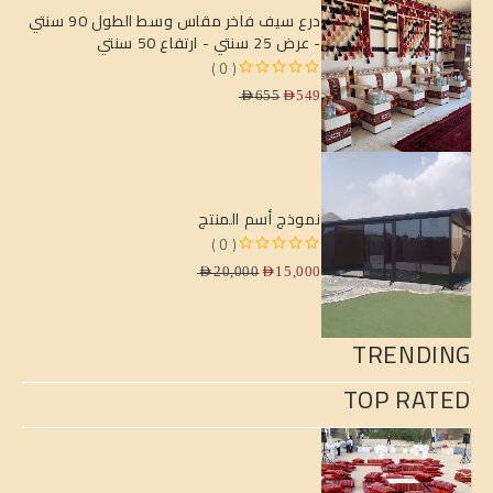
درع سيف فاخر مقاس وسط الطول 90 سنتي
- عرض 25 سنتي - ارتفاع 50 سنتي
( 0 )
من 5
تم التقييم
AED
655
AED
549
نموذج أسم المنتج
( 0 )
من 5
تم التقييم
AED
20,000
AED
15,000
TRENDING
TOP RATED