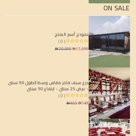
ON SALE
نموذج أسم المنتج
( 0 )
من 5
تم التقييم
AED
20,000
AED
15,000
درع سيف فاخر مقاس وسط الطول 90 سنتي
- عرض 25 سنتي - ارتفاع 50 سنتي
( 0 )
من 5
تم التقييم
AED
655
AED
549