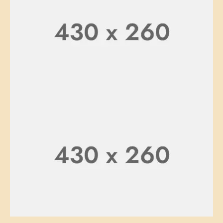
Healthy and Easy
SHOP NOW
100% Natural
Starting at $199.99
SHOP NOW