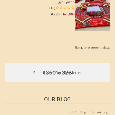
مجلس عربي
( 0 )
من 5
تم التقييم
AED
2,000
AED
1,800
Empty element data!
Subscribe to Our Newsletter
OUR BLOG
غير مصنف
أكتوبر 27, 2025