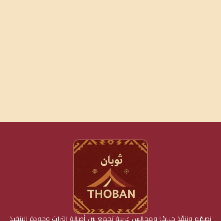
نصمّم وننفّذ خيامًا ومجالس عربية تجمع بين أصالة التراث وجودة التنفيذ