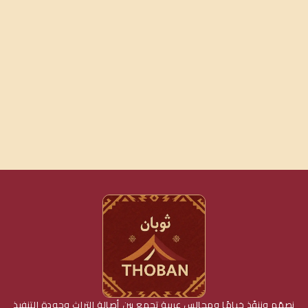
نصمّم وننفّذ خيامًا ومجالس عربية تجمع بين أصالة التراث وجودة التنفيذ