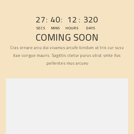
27
:
40
:
12
:
320
SECS
MINS
HOURS
DAYS
COMING SOON
Cras ornare arcu dui vivamus arcufe bindum ut tris cur susv
itae congue mauris. Sagittis ctetur purus utrut smte llus
pellentes mus arcueu.