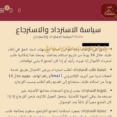
0
سياسة الاسترداد والاسترجاع
Home
سياسة الاسترداد والاسترجاع
سياسة الاسترداد والاسترجاع
الحق في الإلغاء:
وفقاً لقوانين حماية المستهلك، لديك الحق في إلغاء
طلبك خلال 14 يوماً من تاريخ استلام بضائعك.
يمنحك هذا إمكانية طلب
استرداد الأموال إذا غيرت رأيك أو إذا كان المنتج لا يلبي توقعاتك.
كيفية طلب الاسترداد:
لطلب استرداد، يرجى الاتصال بفريق خدمة
العملاء لدينا عبر البريد الإلكتروني
أو رقم الهاتف
خلال 14
email
+num
يوماً من استلام طلبك.
ستحتاج إلى تقديم رقم الطلب وسبب الإرجاع.
شروط الاسترداد:
يجب إرجاع المنتجات بحالتها الأصلية، غير
مستخدمة، وفي العبوة الأصلية.
يتحمل العميل تكاليف شحن الإرجاع إلا إذا
كان المنتج معيباً أو تالفاً عند الوصول.
عملية الاسترداد:
بمجرد استلامنا للمنتج المُرتجع، سنقوم بمعالجة طلب