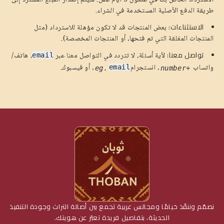
الاسترداد الخاص بك في غضون 5 أيام عمل.
سيتم إصدار المبلغ المسترد إلى
طريقة الدفع الأصلية المستخدمة في الشراء.
الاستثناءات:
بعض المنتجات قد لا تكون مؤهلة للاسترداد (مثل
المنتجات المغلقة التي تم فتحها، أو المنتجات المخصصة).
تواصل معنا:
لأية أسئلة، لا تتردد في التواصل معنا عبر
، هاتف/
email
واتساب
، انستجرام
، أو فيسبوك
.
email
.eg
+number
نصمّم وننفّذ خيامًا ومجالس عربية تجمع بين أصالة التراث وجودة التنفيذ
الحديثة، بتفاصيل فريدة تعبّر عن هويتك.